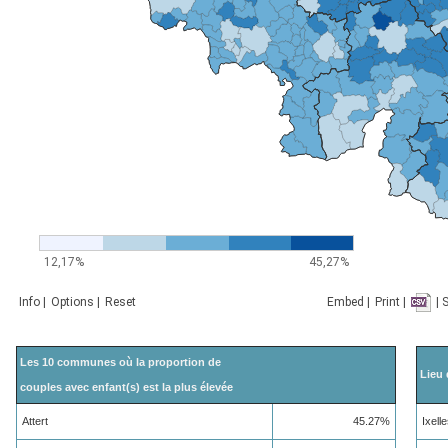
Les 10 communes où la proportion de
Lieu 
couples avec enfant(s) est la plus élevée
Attert
45.27%
Ixell