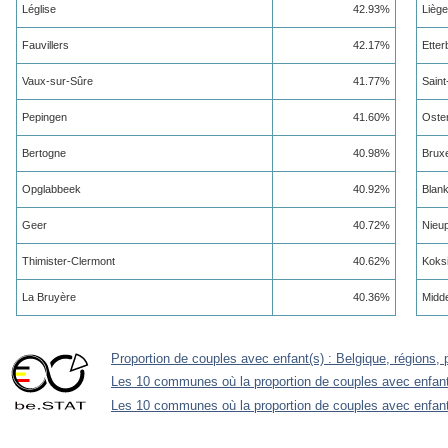
Léglise
42.93%
Liège
Fauvillers
42.17%
Etter
Vaux-sur-Sûre
41.77%
Saint
Pepingen
41.60%
Oste
Bertogne
40.98%
Bruxe
Opglabbeek
40.92%
Blan
Geer
40.72%
Nieup
Thimister-Clermont
40.62%
Koksi
La Bruyère
40.36%
Midd
Proportion de couples avec enfant(s) : Belgique, régions, 
Les 10 communes où la proportion de couples avec enfant(
Les 10 communes où la proportion de couples avec enfant